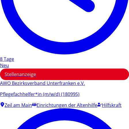
8 Tage
Neu
Stellenanzeige
AWO Bezirksverband Unterfranken e.V.
Pflegefachhelfer*in (m/w/d) (180995)
Zeil am Main
Einrichtungen der Altenhilfe
Hilfskraft