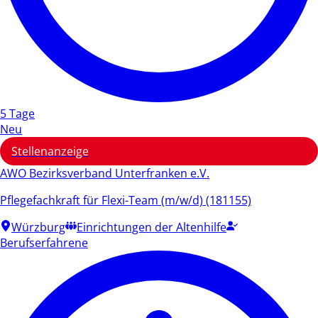
5 Tage
Neu
Stellenanzeige
AWO Bezirksverband Unterfranken e.V.
Pflegefachkraft für Flexi-Team (m/w/d) (181155)
Würzburg
Einrichtungen der Altenhilfe
Berufserfahrene