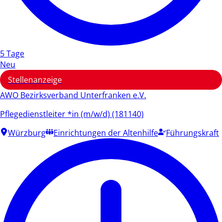
5 Tage
Neu
Stellenanzeige
AWO Bezirksverband Unterfranken e.V.
Pflegedienstleiter *in (m/w/d) (181140)
Würzburg
Einrichtungen der Altenhilfe
Führungskraft