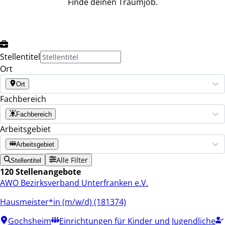
Finde deinen Traumjob.
Stellentitel
Ort
Ort
Fachbereich
Fachbereich
Arbeitsgebiet
Arbeitsgebiet
Alle Filter
Stellentitel
120 Stellenangebote
AWO Bezirksverband Unterfranken e.V.
Hausmeister*in (m/w/d) (181374)
Gochsheim
Einrichtungen für Kinder und Jugendliche