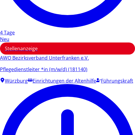
4 Tage
Neu
Stellenanzeige
AWO Bezirksverband Unterfranken e.V.
Pflegedienstleiter *in (m/w/d) (181140)
Würzburg
Einrichtungen der Altenhilfe
Führungskraft