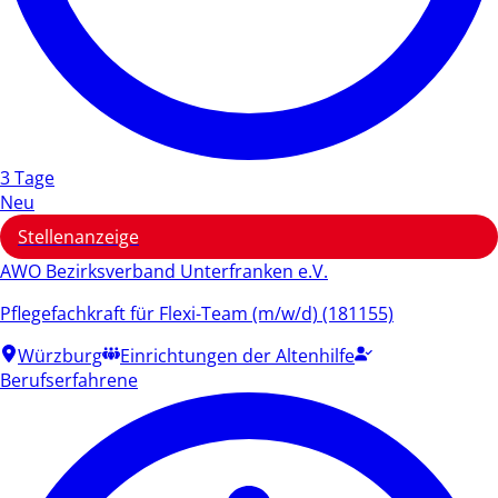
3 Tage
Neu
Stellenanzeige
AWO Bezirksverband Unterfranken e.V.
Pflegefachkraft für Flexi-Team (m/w/d) (181155)
Würzburg
Einrichtungen der Altenhilfe
Berufserfahrene