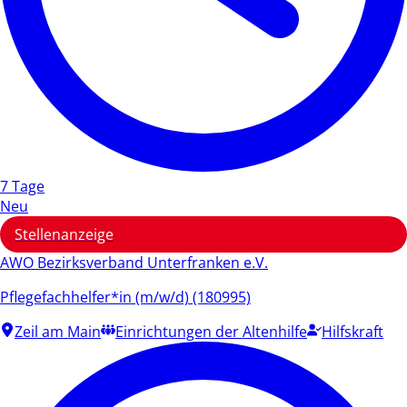
7 Tage
Neu
Stellenanzeige
AWO Bezirksverband Unterfranken e.V.
Pflegefachhelfer*in (m/w/d) (180995)
Zeil am Main
Einrichtungen der Altenhilfe
Hilfskraft