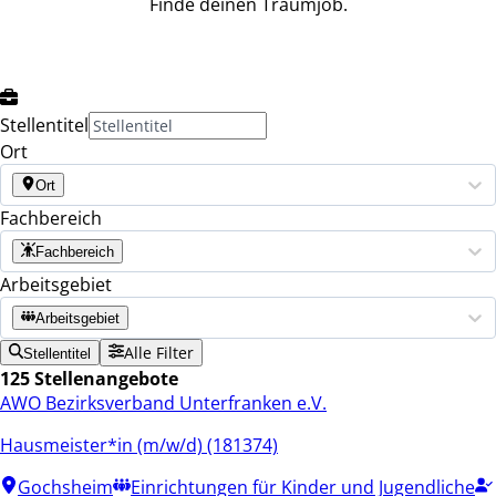
Finde deinen Traumjob.
Stellentitel
Ort
Ort
Fachbereich
Fachbereich
Arbeitsgebiet
Arbeitsgebiet
Alle Filter
Stellentitel
125 Stellenangebote
AWO Bezirksverband Unterfranken e.V.
Hausmeister*in (m/w/d) (181374)
Gochsheim
Einrichtungen für Kinder und Jugendliche