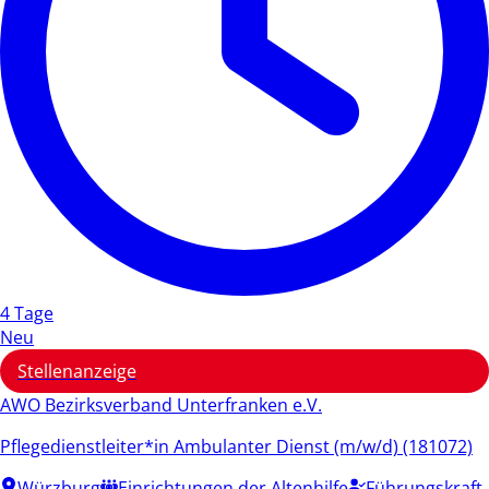
4 Tage
Neu
Stellenanzeige
AWO Bezirksverband Unterfranken e.V.
Pflegedienstleiter*in Ambulanter Dienst (m/w/d) (181072)
Würzburg
Einrichtungen der Altenhilfe
Führungskraft