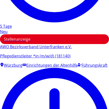
5 Tage
Neu
Stellenanzeige
AWO Bezirksverband Unterfranken e.V.
Pflegedienstleiter *in (m/w/d) (181140)
Würzburg
Einrichtungen der Altenhilfe
Führungskraft