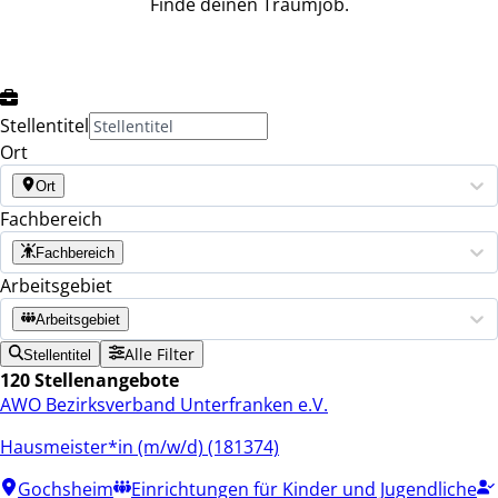
Finde deinen Traumjob.
Stellentitel
Ort
Ort
Fachbereich
Fachbereich
Arbeitsgebiet
Arbeitsgebiet
Alle Filter
Stellentitel
120 Stellenangebote
AWO Bezirksverband Unterfranken e.V.
Hausmeister*in (m/w/d) (181374)
Gochsheim
Einrichtungen für Kinder und Jugendliche