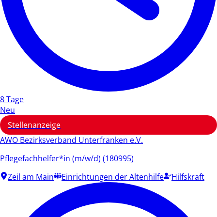
8 Tage
Neu
Stellenanzeige
AWO Bezirksverband Unterfranken e.V.
Pflegefachhelfer*in (m/w/d) (180995)
Zeil am Main
Einrichtungen der Altenhilfe
Hilfskraft