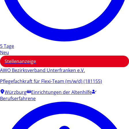
5 Tage
Neu
Stellenanzeige
AWO Bezirksverband Unterfranken e.V.
Pflegefachkraft für Flexi-Team (m/w/d) (181155)
Würzburg
Einrichtungen der Altenhilfe
Berufserfahrene