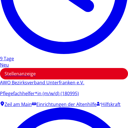
9 Tage
Neu
Stellenanzeige
AWO Bezirksverband Unterfranken e.V.
Pflegefachhelfer*in (m/w/d) (180995)
Zeil am Main
Einrichtungen der Altenhilfe
Hilfskraft