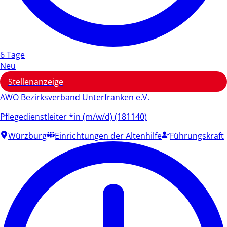
6 Tage
Neu
Stellenanzeige
AWO Bezirksverband Unterfranken e.V.
Pflegedienstleiter *in (m/w/d) (181140)
Würzburg
Einrichtungen der Altenhilfe
Führungskraft