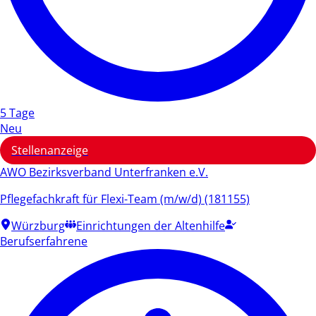
5 Tage
Neu
Stellenanzeige
AWO Bezirksverband Unterfranken e.V.
Pflegefachkraft für Flexi-Team (m/w/d) (181155)
Würzburg
Einrichtungen der Altenhilfe
Berufserfahrene