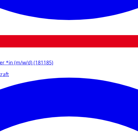
ter *in (m/w/d) (181185)
raft