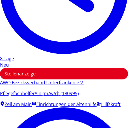
8 Tage
Neu
Stellenanzeige
AWO Bezirksverband Unterfranken e.V.
Pflegefachhelfer*in (m/w/d) (180995)
Zeil am Main
Einrichtungen der Altenhilfe
Hilfskraft