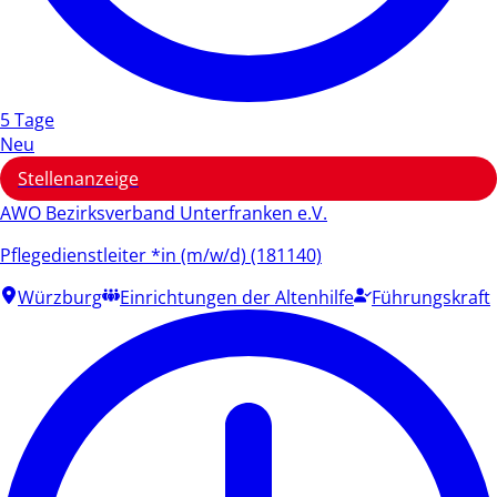
5 Tage
Neu
Stellenanzeige
AWO Bezirksverband Unterfranken e.V.
Pflegedienstleiter *in (m/w/d) (181140)
Würzburg
Einrichtungen der Altenhilfe
Führungskraft