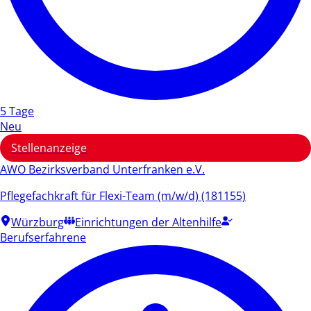
5 Tage
Neu
Stellenanzeige
AWO Bezirksverband Unterfranken e.V.
Pflegefachkraft für Flexi-Team (m/w/d) (181155)
Würzburg
Einrichtungen der Altenhilfe
Berufserfahrene