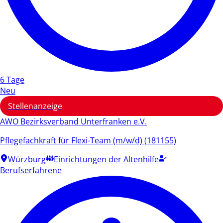
6 Tage
Neu
Stellenanzeige
AWO Bezirksverband Unterfranken e.V.
Pflegefachkraft für Flexi-Team (m/w/d) (181155)
Würzburg
Einrichtungen der Altenhilfe
Berufserfahrene