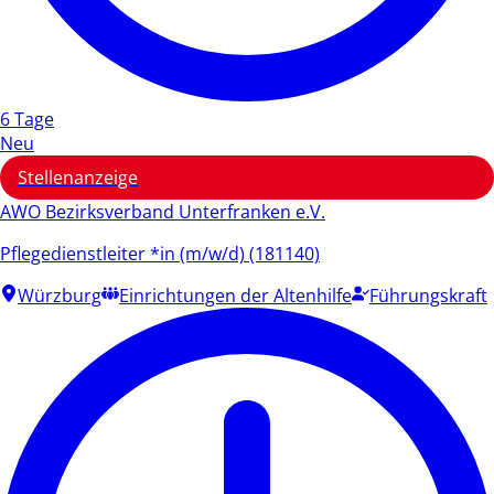
6 Tage
Neu
Stellenanzeige
AWO Bezirksverband Unterfranken e.V.
Pflegedienstleiter *in (m/w/d) (181140)
Würzburg
Einrichtungen der Altenhilfe
Führungskraft