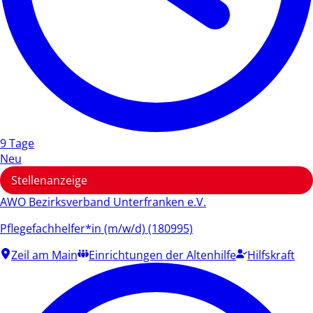
9 Tage
Neu
Stellenanzeige
AWO Bezirksverband Unterfranken e.V.
Pflegefachhelfer*in (m/w/d) (180995)
Zeil am Main
Einrichtungen der Altenhilfe
Hilfskraft