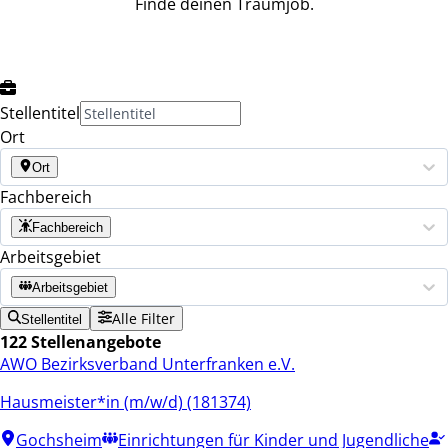
Finde deinen Traumjob.
Stellentitel
Ort
Ort
Fachbereich
Fachbereich
Arbeitsgebiet
Arbeitsgebiet
Alle Filter
Stellentitel
122 Stellenangebote
AWO Bezirksverband Unterfranken e.V.
Hausmeister*in (m/w/d) (181374)
Gochsheim
Einrichtungen für Kinder und Jugendliche