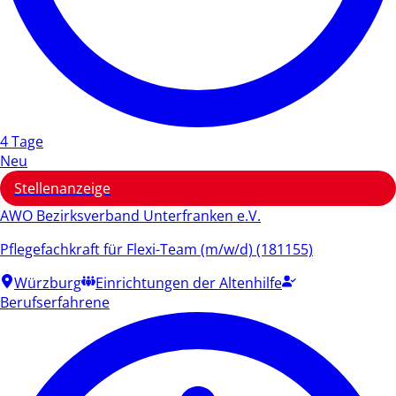
4 Tage
Neu
Stellenanzeige
AWO Bezirksverband Unterfranken e.V.
Pflegefachkraft für Flexi-Team (m/w/d) (181155)
Würzburg
Einrichtungen der Altenhilfe
Berufserfahrene