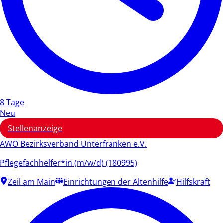
8 Tage
Neu
Stellenanzeige
AWO Bezirksverband Unterfranken e.V.
Pflegefachhelfer*in (m/w/d) (180995)
Zeil am Main
Einrichtungen der Altenhilfe
Hilfskraft