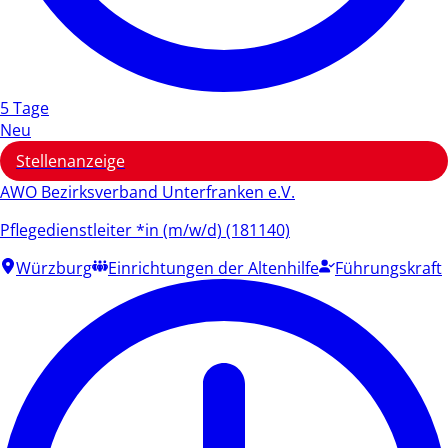
5 Tage
Neu
Stellenanzeige
AWO Bezirksverband Unterfranken e.V.
Pflegedienstleiter *in (m/w/d) (181140)
Würzburg
Einrichtungen der Altenhilfe
Führungskraft