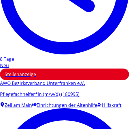
8 Tage
Neu
Stellenanzeige
AWO Bezirksverband Unterfranken e.V.
Pflegefachhelfer*in (m/w/d) (180995)
Zeil am Main
Einrichtungen der Altenhilfe
Hilfskraft