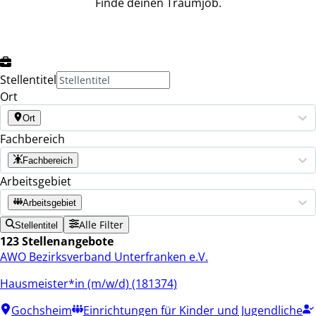
Finde deinen Traumjob.
Stellentitel
Ort
Ort
Fachbereich
Fachbereich
Arbeitsgebiet
Arbeitsgebiet
Alle Filter
Stellentitel
123 Stellenangebote
AWO Bezirksverband Unterfranken e.V.
Hausmeister*in (m/w/d) (181374)
Gochsheim
Einrichtungen für Kinder und Jugendliche