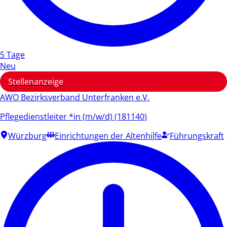
5 Tage
Neu
Stellenanzeige
AWO Bezirksverband Unterfranken e.V.
Pflegedienstleiter *in (m/w/d) (181140)
Würzburg
Einrichtungen der Altenhilfe
Führungskraft