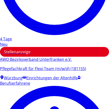
4 Tage
Neu
Stellenanzeige
AWO Bezirksverband Unterfranken e.V.
Pflegefachkraft für Flexi-Team (m/w/d) (181155)
Würzburg
Einrichtungen der Altenhilfe
Berufserfahrene