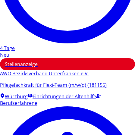
4 Tage
Neu
Stellenanzeige
AWO Bezirksverband Unterfranken e.V.
Pflegefachkraft für Flexi-Team (m/w/d) (181155)
Würzburg
Einrichtungen der Altenhilfe
Berufserfahrene