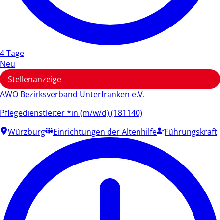
4 Tage
Neu
Stellenanzeige
AWO Bezirksverband Unterfranken e.V.
Pflegedienstleiter *in (m/w/d) (181140)
Würzburg
Einrichtungen der Altenhilfe
Führungskraft