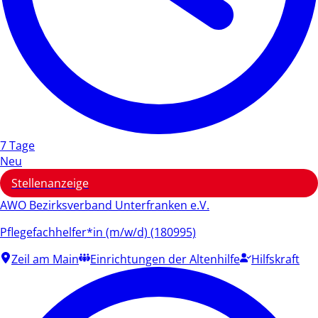
7 Tage
Neu
Stellenanzeige
AWO Bezirksverband Unterfranken e.V.
Pflegefachhelfer*in (m/w/d) (180995)
Zeil am Main
Einrichtungen der Altenhilfe
Hilfskraft