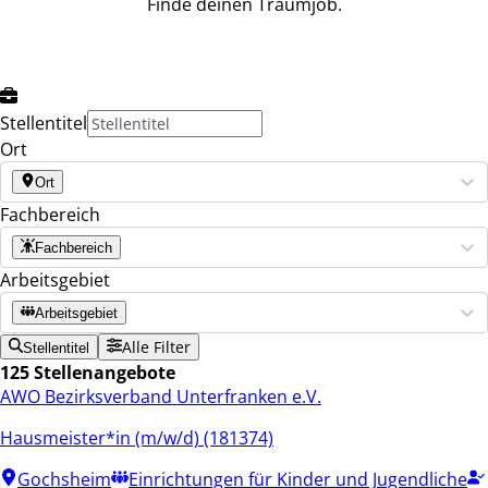
Finde deinen Traumjob.
Stellentitel
Ort
Ort
Fachbereich
Fachbereich
Arbeitsgebiet
Arbeitsgebiet
Alle Filter
Stellentitel
125 Stellenangebote
AWO Bezirksverband Unterfranken e.V.
Hausmeister*in (m/w/d) (181374)
Gochsheim
Einrichtungen für Kinder und Jugendliche