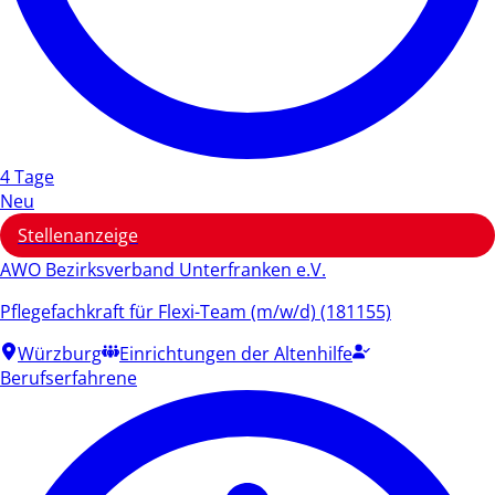
4 Tage
Neu
Stellenanzeige
AWO Bezirksverband Unterfranken e.V.
Pflegefachkraft für Flexi-Team (m/w/d) (181155)
Würzburg
Einrichtungen der Altenhilfe
Berufserfahrene