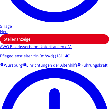
5 Tage
Neu
Stellenanzeige
AWO Bezirksverband Unterfranken e.V.
Pflegedienstleiter *in (m/w/d) (181140)
Würzburg
Einrichtungen der Altenhilfe
Führungskraft