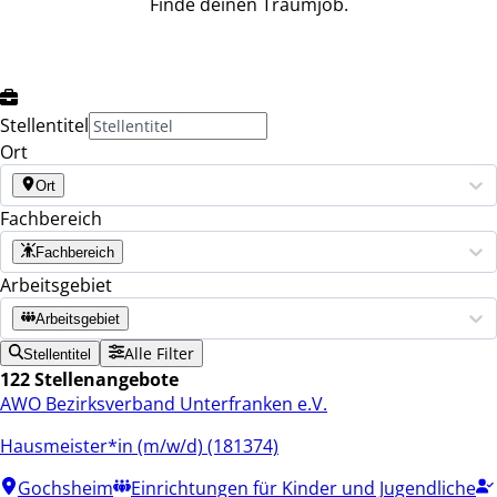
Finde deinen Traumjob.
Stellentitel
Ort
Ort
Fachbereich
Fachbereich
Arbeitsgebiet
Arbeitsgebiet
Alle Filter
Stellentitel
122 Stellenangebote
AWO Bezirksverband Unterfranken e.V.
Hausmeister*in (m/w/d) (181374)
Gochsheim
Einrichtungen für Kinder und Jugendliche