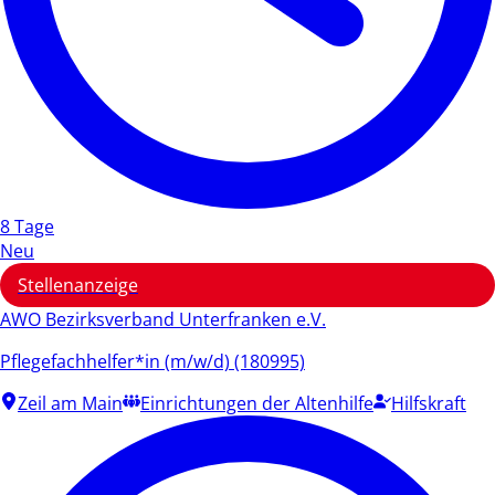
8 Tage
Neu
Stellenanzeige
AWO Bezirksverband Unterfranken e.V.
Pflegefachhelfer*in (m/w/d) (180995)
Zeil am Main
Einrichtungen der Altenhilfe
Hilfskraft