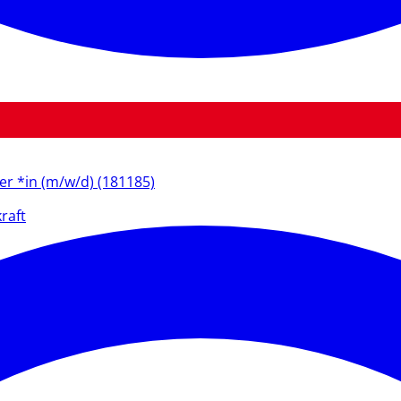
ter *in (m/w/d) (181185)
raft