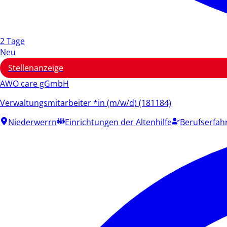
2 Tage
Neu
Stellenanzeige
AWO care gGmbH
Verwaltungsmitarbeiter *in (m/w/d) (181184)
Niederwerrn
Einrichtungen der Altenhilfe
Berufserfah