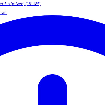
ter *in (m/w/d) (181185)
raft