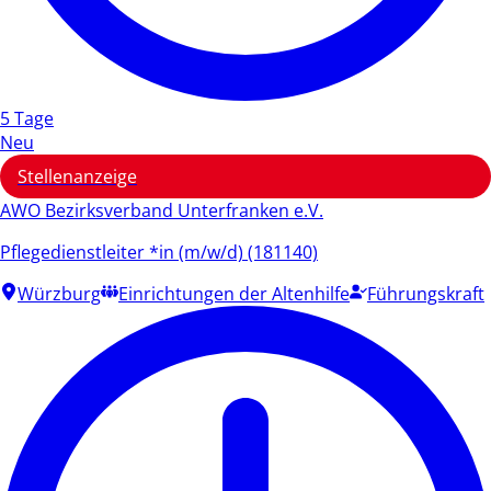
5 Tage
Neu
Stellenanzeige
AWO Bezirksverband Unterfranken e.V.
Pflegedienstleiter *in (m/w/d) (181140)
Würzburg
Einrichtungen der Altenhilfe
Führungskraft