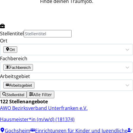
Finde deinen Traumjob.
Stellentitel
Ort
Ort
Fachbereich
Fachbereich
Arbeitsgebiet
Arbeitsgebiet
Alle Filter
Stellentitel
122 Stellenangebote
AWO Bezirksverband Unterfranken e.V.
Hausmeister*in (m/w/d) (181374)
Gochsheim
Einrichtungen für Kinder und Jugendliche