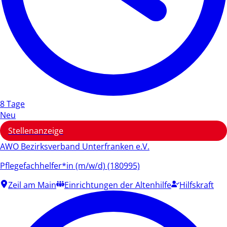
8 Tage
Neu
Stellenanzeige
AWO Bezirksverband Unterfranken e.V.
Pflegefachhelfer*in (m/w/d) (180995)
Zeil am Main
Einrichtungen der Altenhilfe
Hilfskraft