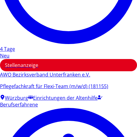
4 Tage
Neu
Stellenanzeige
AWO Bezirksverband Unterfranken e.V.
Pflegefachkraft für Flexi-Team (m/w/d) (181155)
Würzburg
Einrichtungen der Altenhilfe
Berufserfahrene