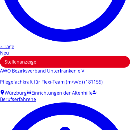
3 Tage
Neu
Stellenanzeige
AWO Bezirksverband Unterfranken e.V.
Pflegefachkraft für Flexi-Team (m/w/d) (181155)
Würzburg
Einrichtungen der Altenhilfe
Berufserfahrene