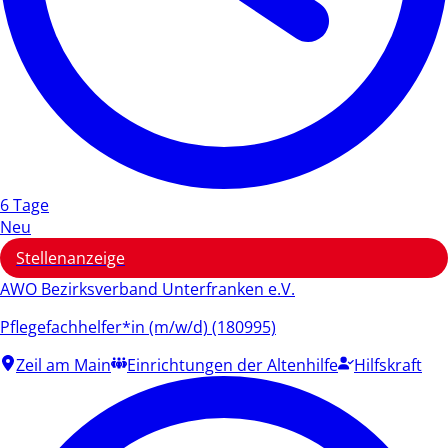
6 Tage
Neu
Stellenanzeige
AWO Bezirksverband Unterfranken e.V.
Pflegefachhelfer*in (m/w/d) (180995)
Zeil am Main
Einrichtungen der Altenhilfe
Hilfskraft