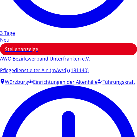
3 Tage
Neu
Stellenanzeige
AWO Bezirksverband Unterfranken e.V.
Pflegedienstleiter *in (m/w/d) (181140)
Würzburg
Einrichtungen der Altenhilfe
Führungskraft