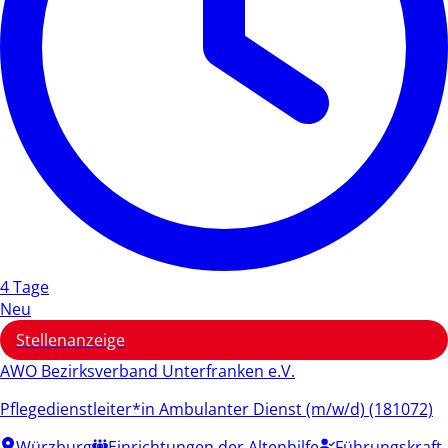
4 Tage
Neu
Stellenanzeige
AWO Bezirksverband Unterfranken e.V.
Pflegedienstleiter*in Ambulanter Dienst (m/w/d) (181072)
Würzburg
Einrichtungen der Altenhilfe
Führungskraft