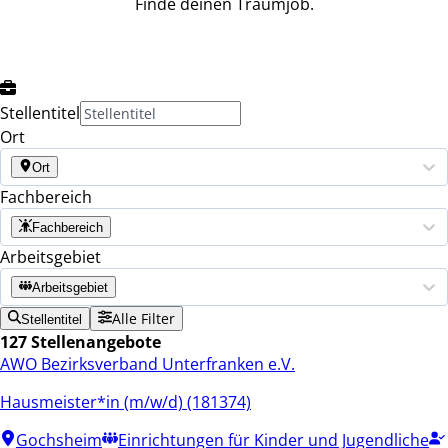
Finde deinen Traumjob.
Stellentitel
Ort
Ort
Fachbereich
Fachbereich
Arbeitsgebiet
Arbeitsgebiet
Alle Filter
Stellentitel
127 Stellenangebote
AWO Bezirksverband Unterfranken e.V.
Hausmeister*in (m/w/d) (181374)
Gochsheim
Einrichtungen für Kinder und Jugendliche