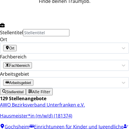
Finde deinen Traumjob.
Stellentitel
Ort
Ort
Fachbereich
Fachbereich
Arbeitsgebiet
Arbeitsgebiet
Alle Filter
Stellentitel
129 Stellenangebote
AWO Bezirksverband Unterfranken e.V.
Hausmeister*in (m/w/d) (181374)
Gochsheim
Einrichtungen für Kinder und Jugendliche