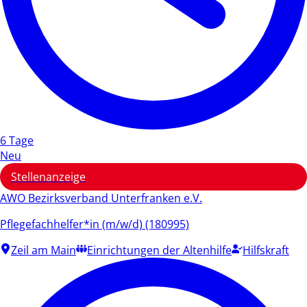
6 Tage
Neu
Stellenanzeige
AWO Bezirksverband Unterfranken e.V.
Pflegefachhelfer*in (m/w/d) (180995)
Zeil am Main
Einrichtungen der Altenhilfe
Hilfskraft