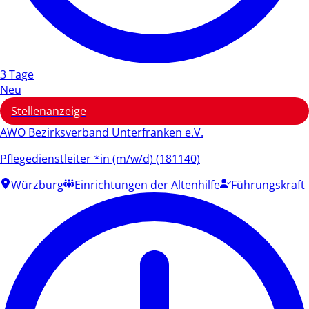
3 Tage
Neu
Stellenanzeige
AWO Bezirksverband Unterfranken e.V.
Pflegedienstleiter *in (m/w/d) (181140)
Würzburg
Einrichtungen der Altenhilfe
Führungskraft