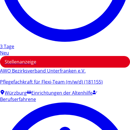
3 Tage
Neu
Stellenanzeige
AWO Bezirksverband Unterfranken e.V.
Pflegefachkraft für Flexi-Team (m/w/d) (181155)
Würzburg
Einrichtungen der Altenhilfe
Berufserfahrene