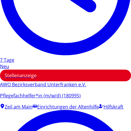
7 Tage
Neu
Stellenanzeige
AWO Bezirksverband Unterfranken e.V.
Pflegefachhelfer*in (m/w/d) (180995)
Zeil am Main
Einrichtungen der Altenhilfe
Hilfskraft