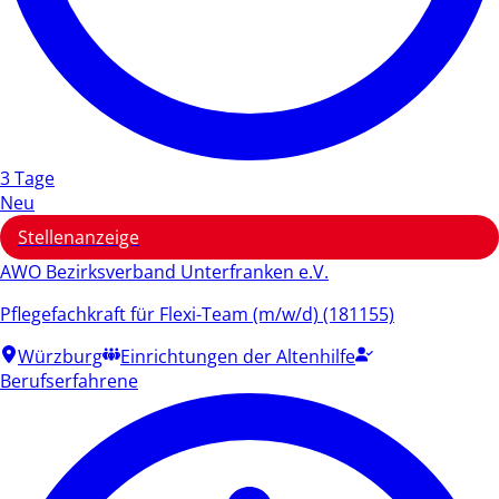
3 Tage
Neu
Stellenanzeige
AWO Bezirksverband Unterfranken e.V.
Pflegefachkraft für Flexi-Team (m/w/d) (181155)
Würzburg
Einrichtungen der Altenhilfe
Berufserfahrene