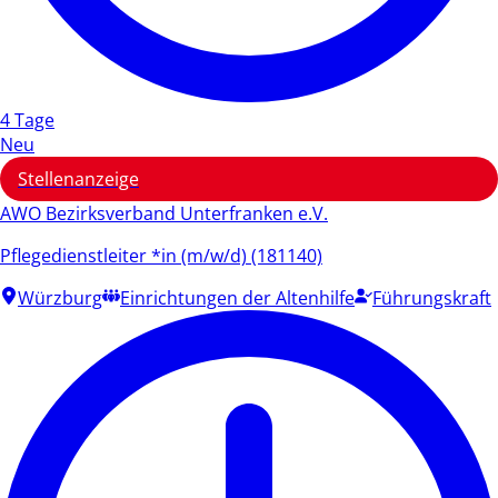
4 Tage
Neu
Stellenanzeige
AWO Bezirksverband Unterfranken e.V.
Pflegedienstleiter *in (m/w/d) (181140)
Würzburg
Einrichtungen der Altenhilfe
Führungskraft