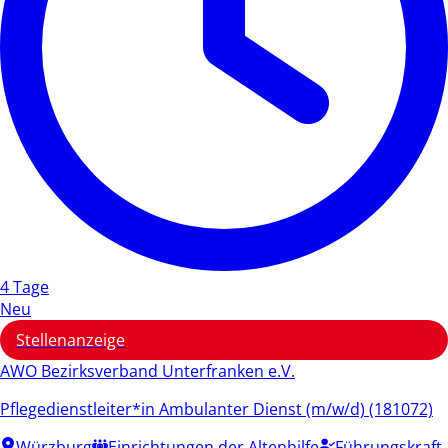
4 Tage
Neu
Stellenanzeige
AWO Bezirksverband Unterfranken e.V.
Pflegedienstleiter*in Ambulanter Dienst (m/w/d) (181072)
Würzburg
Einrichtungen der Altenhilfe
Führungskraft