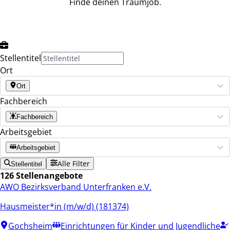
Finde deinen Traumjob.
Stellentitel
Ort
Ort
Fachbereich
Fachbereich
Arbeitsgebiet
Arbeitsgebiet
Alle Filter
Stellentitel
126 Stellenangebote
AWO Bezirksverband Unterfranken e.V.
Hausmeister*in (m/w/d) (181374)
Gochsheim
Einrichtungen für Kinder und Jugendliche