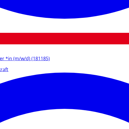
ter *in (m/w/d) (181185)
raft