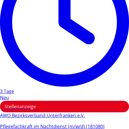
3 Tage
Neu
Stellenanzeige
AWO Bezirksverband Unterfranken e.V.
Pflegefachkraft im Nachtdienst (m/w/d) (181080)