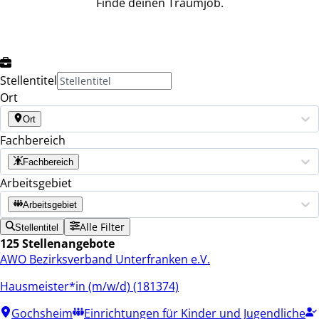
Finde deinen Traumjob.
Stellentitel
Ort
Ort
Fachbereich
Fachbereich
Arbeitsgebiet
Arbeitsgebiet
Alle Filter
Stellentitel
125 Stellenangebote
AWO Bezirksverband Unterfranken e.V.
Hausmeister*in (m/w/d) (181374)
Gochsheim
Einrichtungen für Kinder und Jugendliche