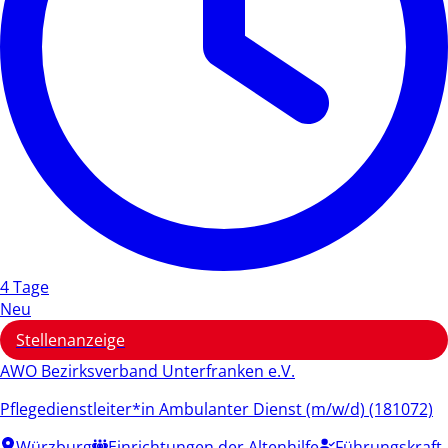
4 Tage
Neu
Stellenanzeige
AWO Bezirksverband Unterfranken e.V.
Pflegedienstleiter*in Ambulanter Dienst (m/w/d) (181072)
Würzburg
Einrichtungen der Altenhilfe
Führungskraft