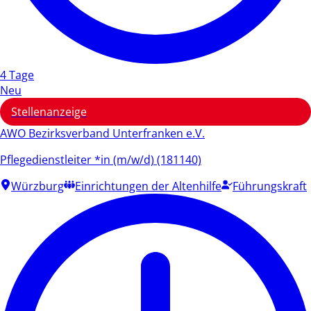
4 Tage
Neu
Stellenanzeige
AWO Bezirksverband Unterfranken e.V.
Pflegedienstleiter *in (m/w/d) (181140)
Würzburg
Einrichtungen der Altenhilfe
Führungskraft