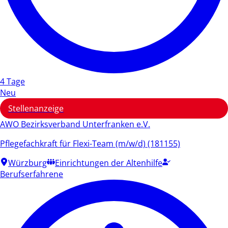
4 Tage
Neu
Stellenanzeige
AWO Bezirksverband Unterfranken e.V.
Pflegefachkraft für Flexi-Team (m/w/d) (181155)
Würzburg
Einrichtungen der Altenhilfe
Berufserfahrene