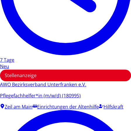
7 Tage
Neu
Stellenanzeige
AWO Bezirksverband Unterfranken e.V.
Pflegefachhelfer*in (m/w/d) (180995)
Zeil am Main
Einrichtungen der Altenhilfe
Hilfskraft