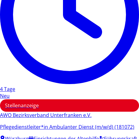
4 Tage
Neu
Stellenanzeige
AWO Bezirksverband Unterfranken e.V.
Pflegedienstleiter*in Ambulanter Dienst (m/w/d) (181072)
Würzburg
Einrichtungen der Altenhilfe
Führungskraft