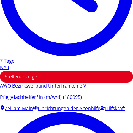
7 Tage
Neu
Stellenanzeige
AWO Bezirksverband Unterfranken e.V.
Pflegefachhelfer*in (m/w/d) (180995)
Zeil am Main
Einrichtungen der Altenhilfe
Hilfskraft