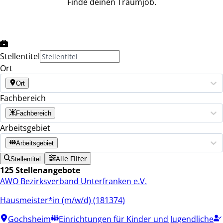
Finde deinen Traumjob.
Stellentitel
Ort
Ort
Fachbereich
Fachbereich
Arbeitsgebiet
Arbeitsgebiet
Alle Filter
Stellentitel
125 Stellenangebote
AWO Bezirksverband Unterfranken e.V.
Hausmeister*in (m/w/d) (181374)
Gochsheim
Einrichtungen für Kinder und Jugendliche