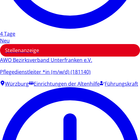
4 Tage
Neu
Stellenanzeige
AWO Bezirksverband Unterfranken e.V.
Pflegedienstleiter *in (m/w/d) (181140)
Würzburg
Einrichtungen der Altenhilfe
Führungskraft