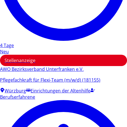
4 Tage
Neu
Stellenanzeige
AWO Bezirksverband Unterfranken e.V.
Pflegefachkraft für Flexi-Team (m/w/d) (181155)
Würzburg
Einrichtungen der Altenhilfe
Berufserfahrene