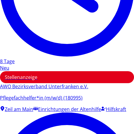
8 Tage
Neu
Stellenanzeige
AWO Bezirksverband Unterfranken e.V.
Pflegefachhelfer*in (m/w/d) (180995)
Zeil am Main
Einrichtungen der Altenhilfe
Hilfskraft