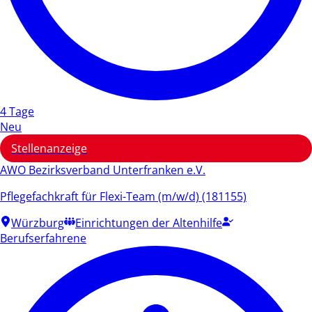
4 Tage
Neu
Stellenanzeige
AWO Bezirksverband Unterfranken e.V.
Pflegefachkraft für Flexi-Team (m/w/d) (181155)
Würzburg
Einrichtungen der Altenhilfe
Berufserfahrene