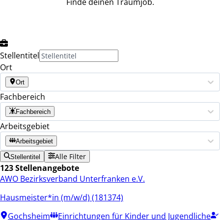
Finde deinen Traumjob.
Stellentitel
Ort
Ort
Fachbereich
Fachbereich
Arbeitsgebiet
Arbeitsgebiet
Alle Filter
Stellentitel
123 Stellenangebote
AWO Bezirksverband Unterfranken e.V.
Hausmeister*in (m/w/d) (181374)
Gochsheim
Einrichtungen für Kinder und Jugendliche