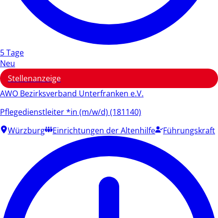
5 Tage
Neu
Stellenanzeige
AWO Bezirksverband Unterfranken e.V.
Pflegedienstleiter *in (m/w/d) (181140)
Würzburg
Einrichtungen der Altenhilfe
Führungskraft