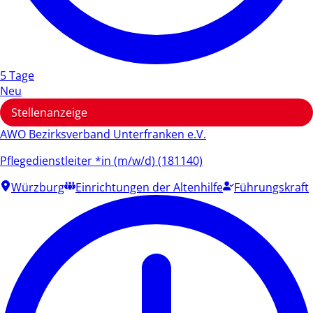
5 Tage
Neu
Stellenanzeige
AWO Bezirksverband Unterfranken e.V.
Pflegedienstleiter *in (m/w/d) (181140)
Würzburg
Einrichtungen der Altenhilfe
Führungskraft