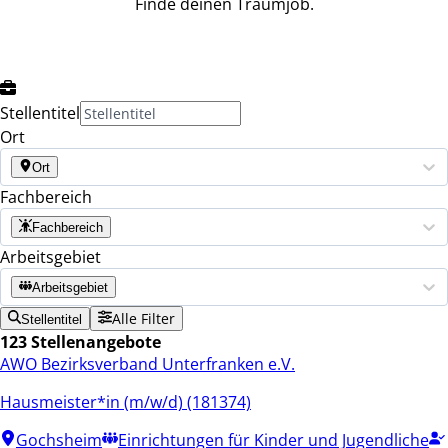
Finde deinen Traumjob.
Stellentitel
Ort
Ort
Fachbereich
Fachbereich
Arbeitsgebiet
Arbeitsgebiet
Alle Filter
Stellentitel
123 Stellenangebote
AWO Bezirksverband Unterfranken e.V.
Hausmeister*in (m/w/d) (181374)
Gochsheim
Einrichtungen für Kinder und Jugendliche