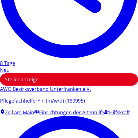
8 Tage
Neu
Stellenanzeige
AWO Bezirksverband Unterfranken e.V.
Pflegefachhelfer*in (m/w/d) (180995)
Zeil am Main
Einrichtungen der Altenhilfe
Hilfskraft