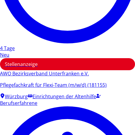
4 Tage
Neu
Stellenanzeige
AWO Bezirksverband Unterfranken e.V.
Pflegefachkraft für Flexi-Team (m/w/d) (181155)
Würzburg
Einrichtungen der Altenhilfe
Berufserfahrene