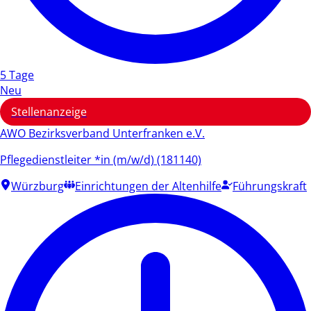
5 Tage
Neu
Stellenanzeige
AWO Bezirksverband Unterfranken e.V.
Pflegedienstleiter *in (m/w/d) (181140)
Würzburg
Einrichtungen der Altenhilfe
Führungskraft