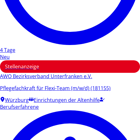
4 Tage
Neu
Stellenanzeige
AWO Bezirksverband Unterfranken e.V.
Pflegefachkraft für Flexi-Team (m/w/d) (181155)
Würzburg
Einrichtungen der Altenhilfe
Berufserfahrene