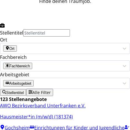
Finde deinen Traumjob.
Stellentitel
Ort
Ort
Fachbereich
Fachbereich
Arbeitsgebiet
Arbeitsgebiet
Alle Filter
Stellentitel
123 Stellenangebote
AWO Bezirksverband Unterfranken e.V.
Hausmeister*in (m/w/d) (181374)
Gochsheim
Einrichtungen für Kinder und Jugendliche