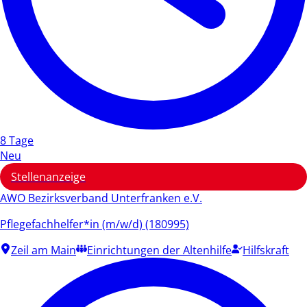
8 Tage
Neu
Stellenanzeige
AWO Bezirksverband Unterfranken e.V.
Pflegefachhelfer*in (m/w/d) (180995)
Zeil am Main
Einrichtungen der Altenhilfe
Hilfskraft