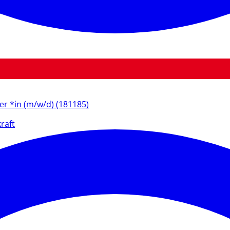
ter *in (m/w/d) (181185)
raft