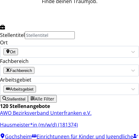
Finde deinen Traumjob.
Stellentitel
Ort
Ort
Fachbereich
Fachbereich
Arbeitsgebiet
Arbeitsgebiet
Alle Filter
Stellentitel
120 Stellenangebote
AWO Bezirksverband Unterfranken e.V.
Hausmeister*in (m/w/d) (181374)
Gochsheim
Einrichtungen für Kinder und Jugendliche