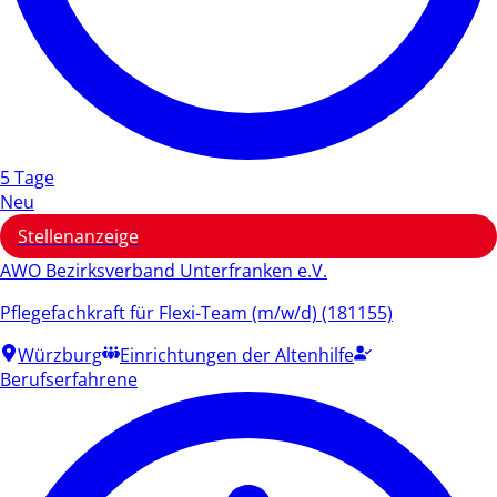
5 Tage
Neu
Stellenanzeige
AWO Bezirksverband Unterfranken e.V.
Pflegefachkraft für Flexi-Team (m/w/d) (181155)
Würzburg
Einrichtungen der Altenhilfe
Berufserfahrene