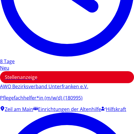
8 Tage
Neu
Stellenanzeige
AWO Bezirksverband Unterfranken e.V.
Pflegefachhelfer*in (m/w/d) (180995)
Zeil am Main
Einrichtungen der Altenhilfe
Hilfskraft