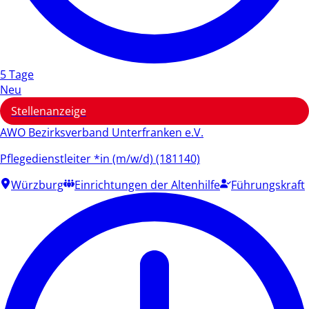
5 Tage
Neu
Stellenanzeige
AWO Bezirksverband Unterfranken e.V.
Pflegedienstleiter *in (m/w/d) (181140)
Würzburg
Einrichtungen der Altenhilfe
Führungskraft