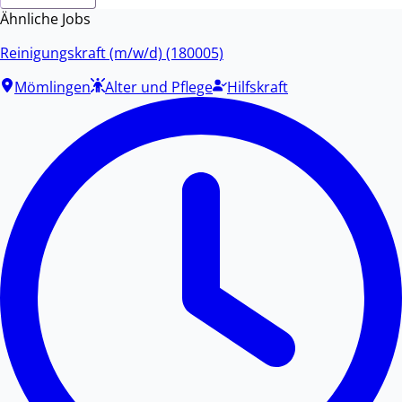
Ähnliche Jobs
Reinigungskraft (m/w/d) (180005)
Mömlingen
Alter und Pflege
Hilfskraft