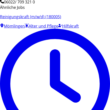
06022/ 709 321 0
Ähnliche Jobs
Reinigungskraft (m/w/d) (180005)
Mömlingen
Alter und Pflege
Hilfskraft