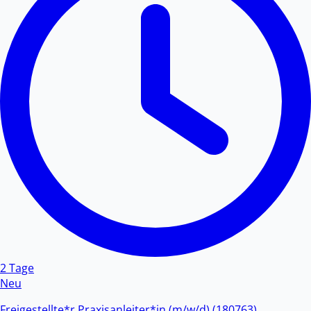
2 Tage
Neu
Freigestellte*r Praxisanleiter*in (m/w/d) (180763)