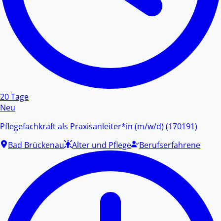
20 Tage
Neu
Pflegefachkraft als Praxisanleiter*in (m/w/d) (170191)
Bad Brückenau
Alter und Pflege
Berufserfahrene