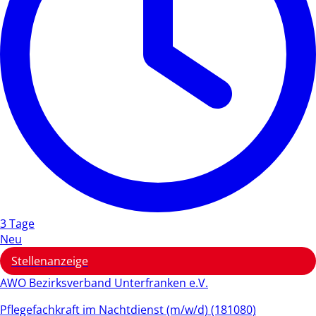
3 Tage
Neu
Stellenanzeige
AWO Bezirksverband Unterfranken e.V.
Pflegefachkraft im Nachtdienst (m/w/d) (181080)