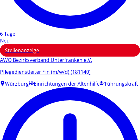
6 Tage
Neu
Stellenanzeige
AWO Bezirksverband Unterfranken e.V.
Pflegedienstleiter *in (m/w/d) (181140)
Würzburg
Einrichtungen der Altenhilfe
Führungskraft