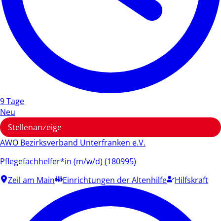
9 Tage
Neu
Stellenanzeige
AWO Bezirksverband Unterfranken e.V.
Pflegefachhelfer*in (m/w/d) (180995)
Zeil am Main
Einrichtungen der Altenhilfe
Hilfskraft