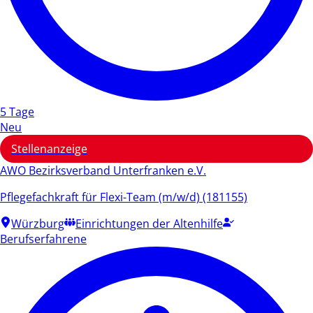
5 Tage
Neu
Stellenanzeige
AWO Bezirksverband Unterfranken e.V.
Pflegefachkraft für Flexi-Team (m/w/d) (181155)
Würzburg
Einrichtungen der Altenhilfe
Berufserfahrene