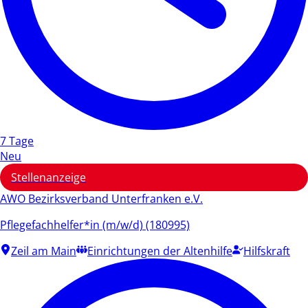
7 Tage
Neu
Stellenanzeige
AWO Bezirksverband Unterfranken e.V.
Pflegefachhelfer*in (m/w/d) (180995)
Zeil am Main
Einrichtungen der Altenhilfe
Hilfskraft