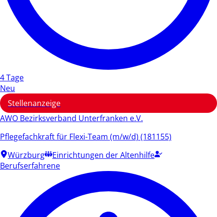
4 Tage
Neu
Stellenanzeige
AWO Bezirksverband Unterfranken e.V.
Pflegefachkraft für Flexi-Team (m/w/d) (181155)
Würzburg
Einrichtungen der Altenhilfe
Berufserfahrene