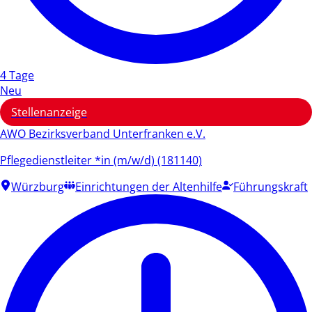
4 Tage
Neu
Stellenanzeige
AWO Bezirksverband Unterfranken e.V.
Pflegedienstleiter *in (m/w/d) (181140)
Würzburg
Einrichtungen der Altenhilfe
Führungskraft