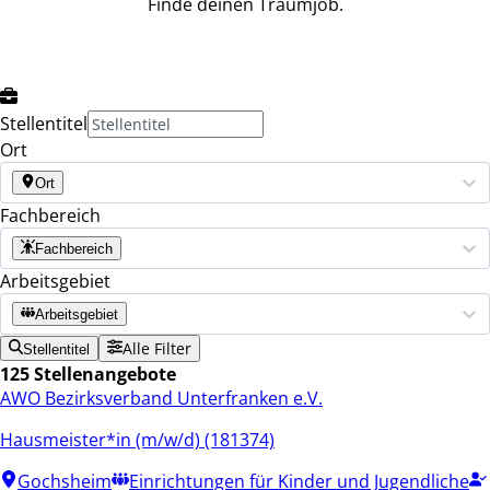
Finde deinen Traumjob.
Stellentitel
Ort
Ort
Fachbereich
Fachbereich
Arbeitsgebiet
Arbeitsgebiet
Alle Filter
Stellentitel
125 Stellenangebote
AWO Bezirksverband Unterfranken e.V.
Hausmeister*in (m/w/d) (181374)
Gochsheim
Einrichtungen für Kinder und Jugendliche