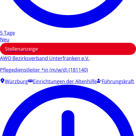
5 Tage
Neu
Stellenanzeige
AWO Bezirksverband Unterfranken e.V.
Pflegedienstleiter *in (m/w/d) (181140)
Würzburg
Einrichtungen der Altenhilfe
Führungskraft