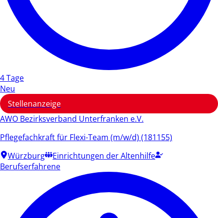
4 Tage
Neu
Stellenanzeige
AWO Bezirksverband Unterfranken e.V.
Pflegefachkraft für Flexi-Team (m/w/d) (181155)
Würzburg
Einrichtungen der Altenhilfe
Berufserfahrene