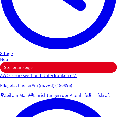
8 Tage
Neu
Stellenanzeige
AWO Bezirksverband Unterfranken e.V.
Pflegefachhelfer*in (m/w/d) (180995)
Zeil am Main
Einrichtungen der Altenhilfe
Hilfskraft