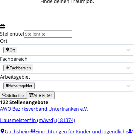
Finde deinen Traumjob.
Stellentitel
Ort
Ort
Fachbereich
Fachbereich
Arbeitsgebiet
Arbeitsgebiet
Alle Filter
Stellentitel
122 Stellenangebote
AWO Bezirksverband Unterfranken e.V.
Hausmeister*in (m/w/d) (181374)
Gochsheim
Einrichtungen für Kinder und Jugendliche