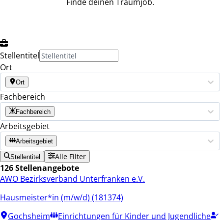
Finde deinen Traumjob.
Stellentitel
Ort
Ort
Fachbereich
Fachbereich
Arbeitsgebiet
Arbeitsgebiet
Alle Filter
Stellentitel
126 Stellenangebote
AWO Bezirksverband Unterfranken e.V.
Hausmeister*in (m/w/d) (181374)
Gochsheim
Einrichtungen für Kinder und Jugendliche