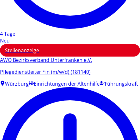
4 Tage
Neu
Stellenanzeige
AWO Bezirksverband Unterfranken e.V.
Pflegedienstleiter *in (m/w/d) (181140)
Würzburg
Einrichtungen der Altenhilfe
Führungskraft