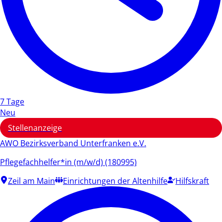
7 Tage
Neu
Stellenanzeige
AWO Bezirksverband Unterfranken e.V.
Pflegefachhelfer*in (m/w/d) (180995)
Zeil am Main
Einrichtungen der Altenhilfe
Hilfskraft