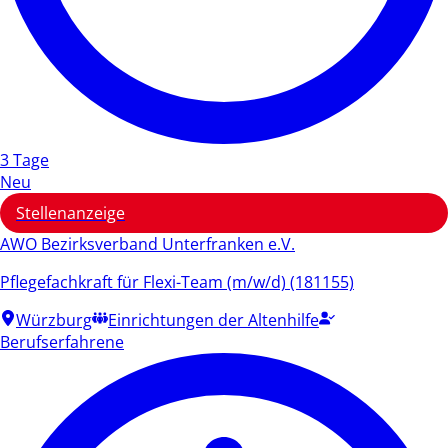
3 Tage
Neu
Stellenanzeige
AWO Bezirksverband Unterfranken e.V.
Pflegefachkraft für Flexi-Team (m/w/d) (181155)
Würzburg
Einrichtungen der Altenhilfe
Berufserfahrene