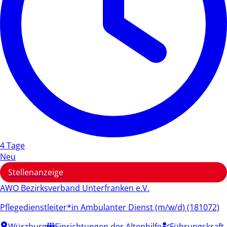
4 Tage
Neu
Stellenanzeige
AWO Bezirksverband Unterfranken e.V.
Pflegedienstleiter*in Ambulanter Dienst (m/w/d) (181072)
Würzburg
Einrichtungen der Altenhilfe
Führungskraft