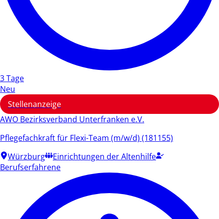
3 Tage
Neu
Stellenanzeige
AWO Bezirksverband Unterfranken e.V.
Pflegefachkraft für Flexi-Team (m/w/d) (181155)
Würzburg
Einrichtungen der Altenhilfe
Berufserfahrene