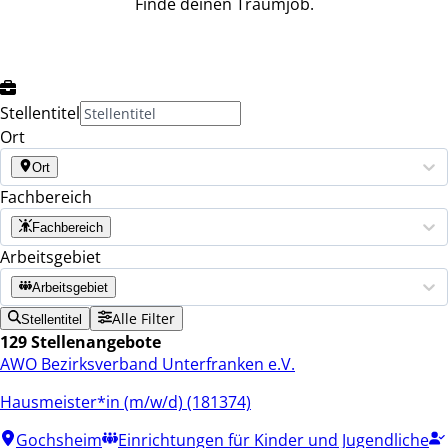
Finde deinen Traumjob.
Stellentitel
Ort
Ort
Fachbereich
Fachbereich
Arbeitsgebiet
Arbeitsgebiet
Alle Filter
Stellentitel
129 Stellenangebote
AWO Bezirksverband Unterfranken e.V.
Hausmeister*in (m/w/d) (181374)
Gochsheim
Einrichtungen für Kinder und Jugendliche