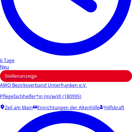
6 Tage
Neu
Stellenanzeige
AWO Bezirksverband Unterfranken e.V.
Pflegefachhelfer*in (m/w/d) (180995)
Zeil am Main
Einrichtungen der Altenhilfe
Hilfskraft