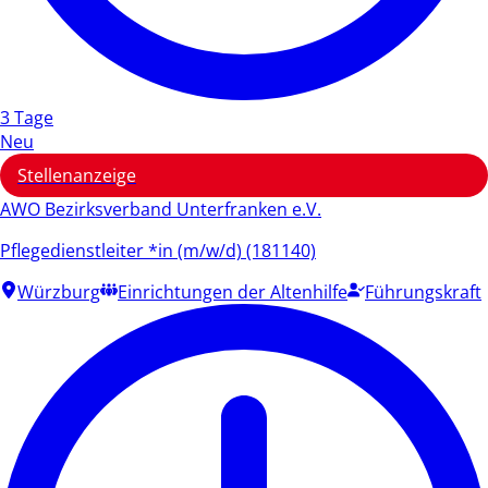
3 Tage
Neu
Stellenanzeige
AWO Bezirksverband Unterfranken e.V.
Pflegedienstleiter *in (m/w/d) (181140)
Würzburg
Einrichtungen der Altenhilfe
Führungskraft