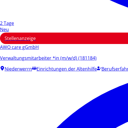
2 Tage
Neu
Stellenanzeige
AWO care gGmbH
Verwaltungsmitarbeiter *in (m/w/d) (181184)
Niederwerrn
Einrichtungen der Altenhilfe
Berufserfah