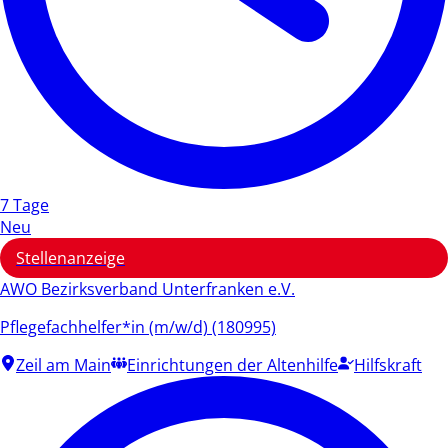
7 Tage
Neu
Stellenanzeige
AWO Bezirksverband Unterfranken e.V.
Pflegefachhelfer*in (m/w/d) (180995)
Zeil am Main
Einrichtungen der Altenhilfe
Hilfskraft