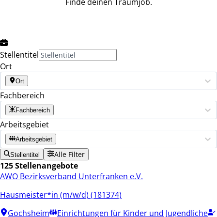
Finde deinen Traumjob.
Stellentitel
Ort
Ort
Fachbereich
Fachbereich
Arbeitsgebiet
Arbeitsgebiet
Alle Filter
Stellentitel
125 Stellenangebote
AWO Bezirksverband Unterfranken e.V.
Hausmeister*in (m/w/d) (181374)
Gochsheim
Einrichtungen für Kinder und Jugendliche