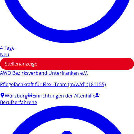
4 Tage
Neu
Stellenanzeige
AWO Bezirksverband Unterfranken e.V.
Pflegefachkraft für Flexi-Team (m/w/d) (181155)
Würzburg
Einrichtungen der Altenhilfe
Berufserfahrene