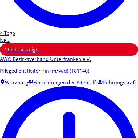
4 Tage
Neu
Stellenanzeige
AWO Bezirksverband Unterfranken e.V.
Pflegedienstleiter *in (m/w/d) (181140)
Würzburg
Einrichtungen der Altenhilfe
Führungskraft