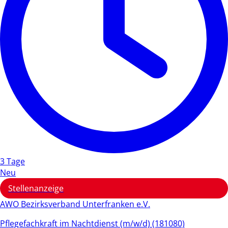
3 Tage
Neu
Stellenanzeige
AWO Bezirksverband Unterfranken e.V.
Pflegefachkraft im Nachtdienst (m/w/d) (181080)