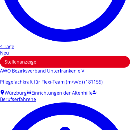
4 Tage
Neu
Stellenanzeige
AWO Bezirksverband Unterfranken e.V.
Pflegefachkraft für Flexi-Team (m/w/d) (181155)
Würzburg
Einrichtungen der Altenhilfe
Berufserfahrene