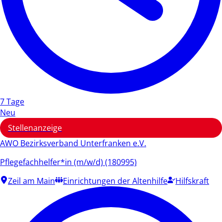
7 Tage
Neu
Stellenanzeige
AWO Bezirksverband Unterfranken e.V.
Pflegefachhelfer*in (m/w/d) (180995)
Zeil am Main
Einrichtungen der Altenhilfe
Hilfskraft