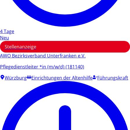
4 Tage
Neu
Stellenanzeige
AWO Bezirksverband Unterfranken e.V.
Pflegedienstleiter *in (m/w/d) (181140)
Würzburg
Einrichtungen der Altenhilfe
Führungskraft