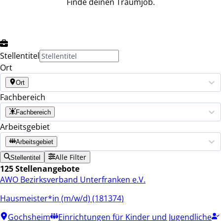
Finde deinen Traumjob.
Stellentitel
Ort
Ort
Fachbereich
Fachbereich
Arbeitsgebiet
Arbeitsgebiet
Alle Filter
Stellentitel
125 Stellenangebote
AWO Bezirksverband Unterfranken e.V.
Hausmeister*in (m/w/d) (181374)
Gochsheim
Einrichtungen für Kinder und Jugendliche