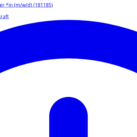
ter *in (m/w/d) (181185)
raft