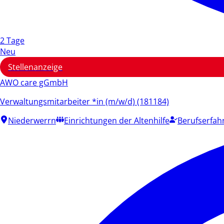
2 Tage
Neu
Stellenanzeige
AWO care gGmbH
Verwaltungsmitarbeiter *in (m/w/d) (181184)
Niederwerrn
Einrichtungen der Altenhilfe
Berufserfah