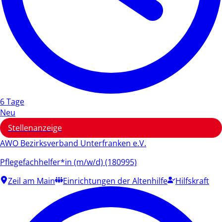
6 Tage
Neu
Stellenanzeige
AWO Bezirksverband Unterfranken e.V.
Pflegefachhelfer*in (m/w/d) (180995)
Zeil am Main
Einrichtungen der Altenhilfe
Hilfskraft