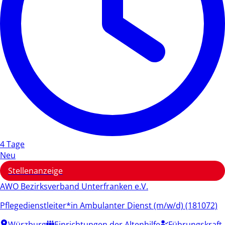
4 Tage
Neu
Stellenanzeige
AWO Bezirksverband Unterfranken e.V.
Pflegedienstleiter*in Ambulanter Dienst (m/w/d) (181072)
Würzburg
Einrichtungen der Altenhilfe
Führungskraft