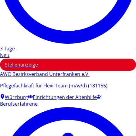
3 Tage
Neu
Stellenanzeige
AWO Bezirksverband Unterfranken e.V.
Pflegefachkraft für Flexi-Team (m/w/d) (181155)
Würzburg
Einrichtungen der Altenhilfe
Berufserfahrene