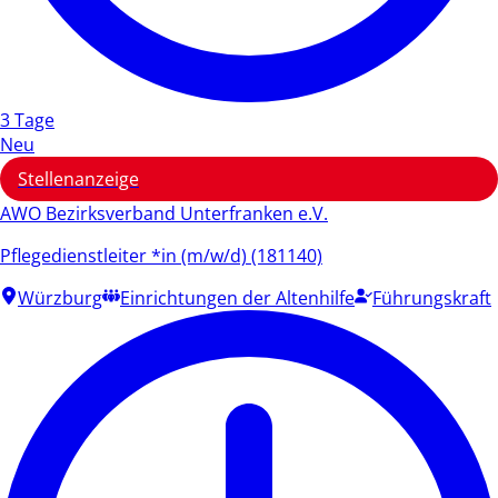
3 Tage
Neu
Stellenanzeige
AWO Bezirksverband Unterfranken e.V.
Pflegedienstleiter *in (m/w/d) (181140)
Würzburg
Einrichtungen der Altenhilfe
Führungskraft