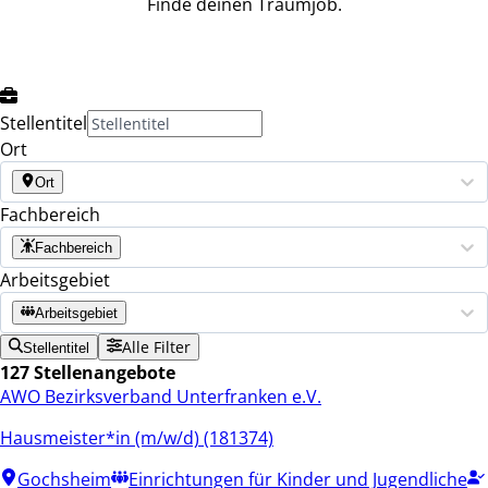
Finde deinen Traumjob.
Stellentitel
Ort
Ort
Fachbereich
Fachbereich
Arbeitsgebiet
Arbeitsgebiet
Alle Filter
Stellentitel
127 Stellenangebote
AWO Bezirksverband Unterfranken e.V.
Hausmeister*in (m/w/d) (181374)
Gochsheim
Einrichtungen für Kinder und Jugendliche