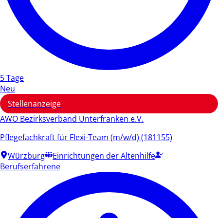
5 Tage
Neu
Stellenanzeige
AWO Bezirksverband Unterfranken e.V.
Pflegefachkraft für Flexi-Team (m/w/d) (181155)
Würzburg
Einrichtungen der Altenhilfe
Berufserfahrene