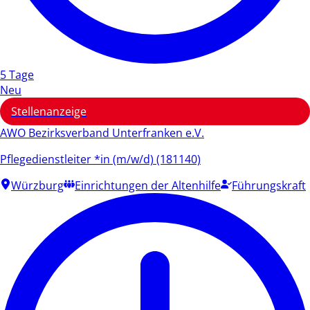
5 Tage
Neu
Stellenanzeige
AWO Bezirksverband Unterfranken e.V.
Pflegedienstleiter *in (m/w/d) (181140)
Würzburg
Einrichtungen der Altenhilfe
Führungskraft