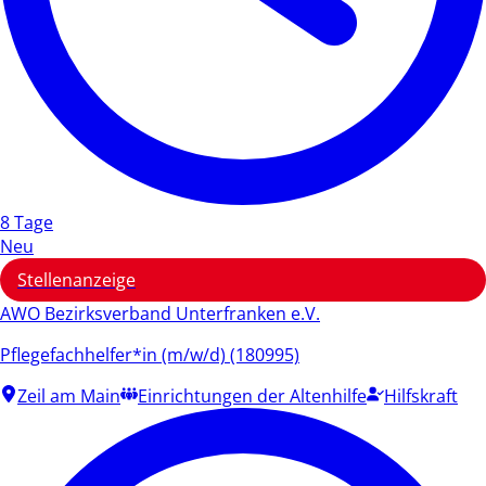
8 Tage
Neu
Stellenanzeige
AWO Bezirksverband Unterfranken e.V.
Pflegefachhelfer*in (m/w/d) (180995)
Zeil am Main
Einrichtungen der Altenhilfe
Hilfskraft