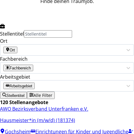
Finde deinen Traumjob.
Stellentitel
Ort
Ort
Fachbereich
Fachbereich
Arbeitsgebiet
Arbeitsgebiet
Alle Filter
Stellentitel
120 Stellenangebote
AWO Bezirksverband Unterfranken e.V.
Hausmeister*in (m/w/d) (181374)
Gochsheim
Einrichtungen für Kinder und Jugendliche