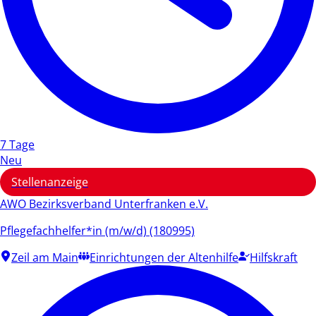
7 Tage
Neu
Stellenanzeige
AWO Bezirksverband Unterfranken e.V.
Pflegefachhelfer*in (m/w/d) (180995)
Zeil am Main
Einrichtungen der Altenhilfe
Hilfskraft