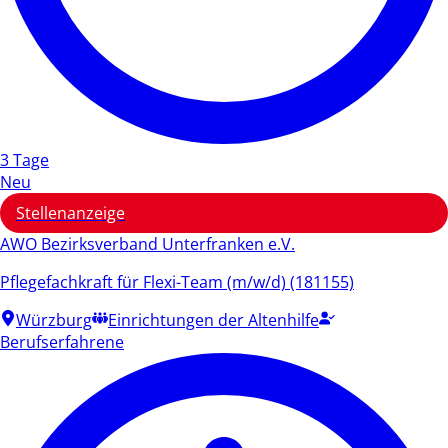
3 Tage
Neu
Stellenanzeige
AWO Bezirksverband Unterfranken e.V.
Pflegefachkraft für Flexi-Team (m/w/d) (181155)
Würzburg
Einrichtungen der Altenhilfe
Berufserfahrene