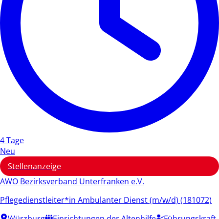
4 Tage
Neu
Stellenanzeige
AWO Bezirksverband Unterfranken e.V.
Pflegedienstleiter*in Ambulanter Dienst (m/w/d) (181072)
Würzburg
Einrichtungen der Altenhilfe
Führungskraft