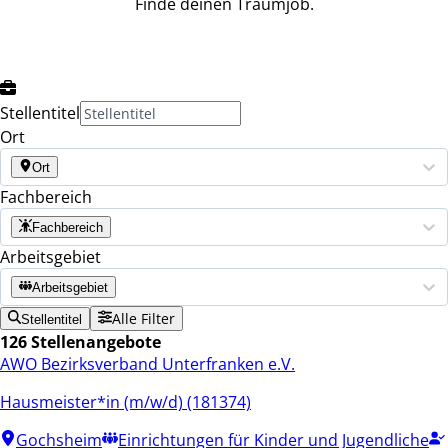
Finde deinen Traumjob.
Stellentitel
Ort
Ort
Fachbereich
Fachbereich
Arbeitsgebiet
Arbeitsgebiet
Alle Filter
Stellentitel
126 Stellenangebote
AWO Bezirksverband Unterfranken e.V.
Hausmeister*in (m/w/d) (181374)
Gochsheim
Einrichtungen für Kinder und Jugendliche