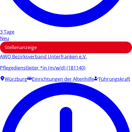
3 Tage
Neu
Stellenanzeige
AWO Bezirksverband Unterfranken e.V.
Pflegedienstleiter *in (m/w/d) (181140)
Würzburg
Einrichtungen der Altenhilfe
Führungskraft