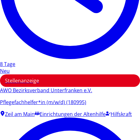
8 Tage
Neu
Stellenanzeige
AWO Bezirksverband Unterfranken e.V.
Pflegefachhelfer*in (m/w/d) (180995)
Zeil am Main
Einrichtungen der Altenhilfe
Hilfskraft