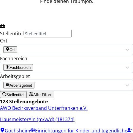
Finde deinen Traumjob.
Stellentitel
Ort
Ort
Fachbereich
Fachbereich
Arbeitsgebiet
Arbeitsgebiet
Alle Filter
Stellentitel
123 Stellenangebote
AWO Bezirksverband Unterfranken e.V.
Hausmeister*in (m/w/d) (181374)
Gochsheim
Einrichtungen für Kinder und Jugendliche