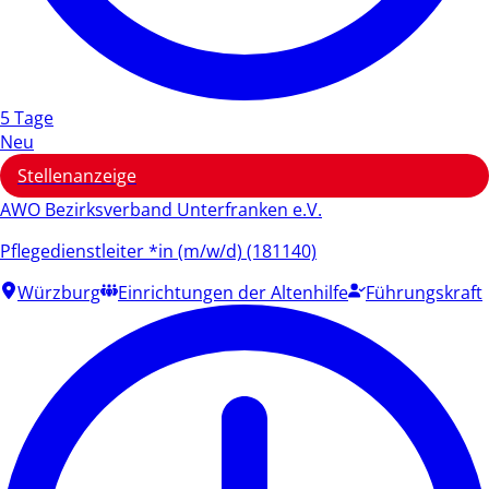
5 Tage
Neu
Stellenanzeige
AWO Bezirksverband Unterfranken e.V.
Pflegedienstleiter *in (m/w/d) (181140)
Würzburg
Einrichtungen der Altenhilfe
Führungskraft