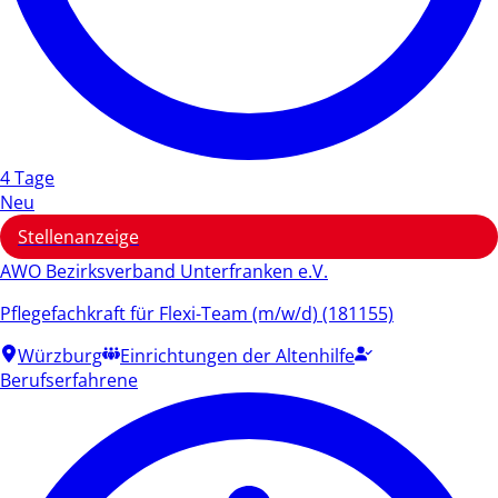
4 Tage
Neu
Stellenanzeige
AWO Bezirksverband Unterfranken e.V.
Pflegefachkraft für Flexi-Team (m/w/d) (181155)
Würzburg
Einrichtungen der Altenhilfe
Berufserfahrene