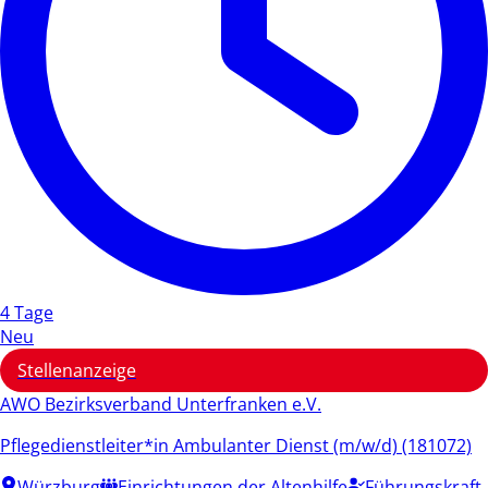
4 Tage
Neu
Stellenanzeige
AWO Bezirksverband Unterfranken e.V.
Pflegedienstleiter*in Ambulanter Dienst (m/w/d) (181072)
Würzburg
Einrichtungen der Altenhilfe
Führungskraft