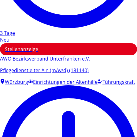
3 Tage
Neu
Stellenanzeige
AWO Bezirksverband Unterfranken e.V.
Pflegedienstleiter *in (m/w/d) (181140)
Würzburg
Einrichtungen der Altenhilfe
Führungskraft