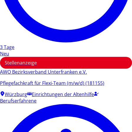
3 Tage
Neu
Stellenanzeige
AWO Bezirksverband Unterfranken e.V.
Pflegefachkraft für Flexi-Team (m/w/d) (181155)
Würzburg
Einrichtungen der Altenhilfe
Berufserfahrene