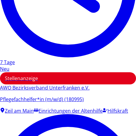
7 Tage
Neu
Stellenanzeige
AWO Bezirksverband Unterfranken e.V.
Pflegefachhelfer*in (m/w/d) (180995)
Zeil am Main
Einrichtungen der Altenhilfe
Hilfskraft