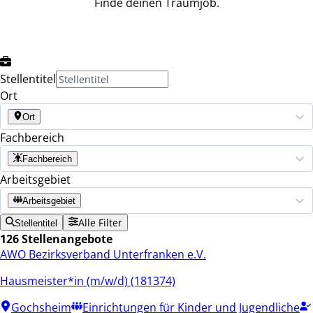
Finde deinen Traumjob.
Stellentitel
Ort
Ort
Fachbereich
Fachbereich
Arbeitsgebiet
Arbeitsgebiet
Alle Filter
Stellentitel
126 Stellenangebote
AWO Bezirksverband Unterfranken e.V.
Hausmeister*in (m/w/d) (181374)
Gochsheim
Einrichtungen für Kinder und Jugendliche