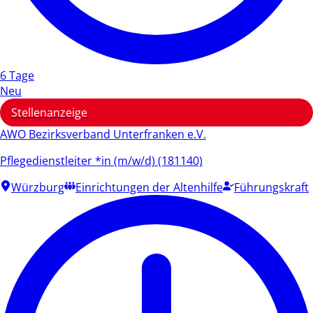
6 Tage
Neu
Stellenanzeige
AWO Bezirksverband Unterfranken e.V.
Pflegedienstleiter *in (m/w/d) (181140)
Würzburg
Einrichtungen der Altenhilfe
Führungskraft