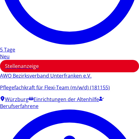
5 Tage
Neu
Stellenanzeige
AWO Bezirksverband Unterfranken e.V.
Pflegefachkraft für Flexi-Team (m/w/d) (181155)
Würzburg
Einrichtungen der Altenhilfe
Berufserfahrene