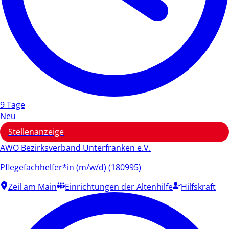
9 Tage
Neu
Stellenanzeige
AWO Bezirksverband Unterfranken e.V.
Pflegefachhelfer*in (m/w/d) (180995)
Zeil am Main
Einrichtungen der Altenhilfe
Hilfskraft