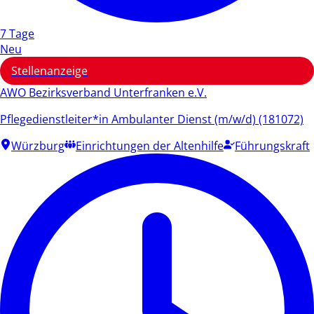
7 Tage
Neu
Stellenanzeige
AWO Bezirksverband Unterfranken e.V.
Pflegedienstleiter*in Ambulanter Dienst (m/w/d) (181072)
Würzburg
Einrichtungen der Altenhilfe
Führungskraft