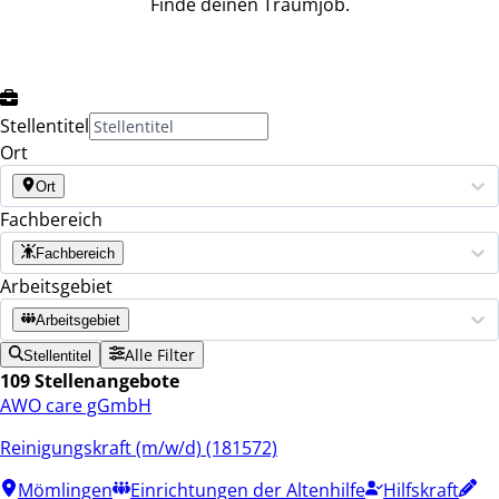
Finde deinen Traumjob.
Stellentitel
Ort
Ort
Fachbereich
Fachbereich
Arbeitsgebiet
Arbeitsgebiet
Alle Filter
Stellentitel
109 Stellenangebote
AWO care gGmbH
Reinigungskraft (m/w/d) (181572)
Mömlingen
Einrichtungen der Altenhilfe
Hilfskraft