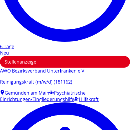
6 Tage
Neu
Stellenanzeige
AWO Bezirksverband Unterfranken e.V.
Reinigungskraft (m/w/d) (181162)
Gemünden am Main
Psychiatrische
Einrichtungen/Eingliederungshilfe
Hilfskraft