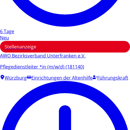
6 Tage
Neu
Stellenanzeige
AWO Bezirksverband Unterfranken e.V.
Pflegedienstleiter *in (m/w/d) (181140)
Würzburg
Einrichtungen der Altenhilfe
Führungskraft