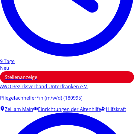
9 Tage
Neu
Stellenanzeige
AWO Bezirksverband Unterfranken e.V.
Pflegefachhelfer*in (m/w/d) (180995)
Zeil am Main
Einrichtungen der Altenhilfe
Hilfskraft