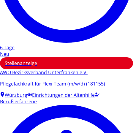
6 Tage
Neu
Stellenanzeige
AWO Bezirksverband Unterfranken e.V.
Pflegefachkraft für Flexi-Team (m/w/d) (181155)
Würzburg
Einrichtungen der Altenhilfe
Berufserfahrene