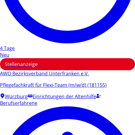
4 Tage
Neu
Stellenanzeige
AWO Bezirksverband Unterfranken e.V.
Pflegefachkraft für Flexi-Team (m/w/d) (181155)
Würzburg
Einrichtungen der Altenhilfe
Berufserfahrene