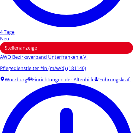
4 Tage
Neu
Stellenanzeige
AWO Bezirksverband Unterfranken e.V.
Pflegedienstleiter *in (m/w/d) (181140)
Würzburg
Einrichtungen der Altenhilfe
Führungskraft