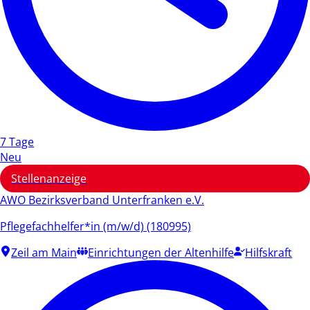
7 Tage
Neu
Stellenanzeige
AWO Bezirksverband Unterfranken e.V.
Pflegefachhelfer*in (m/w/d) (180995)
Zeil am Main
Einrichtungen der Altenhilfe
Hilfskraft