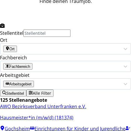
Finde deinen Traumjob.
Stellentitel
Ort
Ort
Fachbereich
Fachbereich
Arbeitsgebiet
Arbeitsgebiet
Alle Filter
Stellentitel
125 Stellenangebote
AWO Bezirksverband Unterfranken e.V.
Hausmeister*in (m/w/d) (181374)
Gochsheim
Einrichtungen für Kinder und Jugendliche