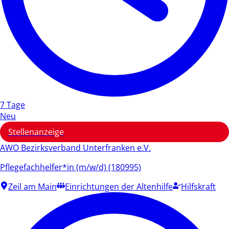
7 Tage
Neu
Stellenanzeige
AWO Bezirksverband Unterfranken e.V.
Pflegefachhelfer*in (m/w/d) (180995)
Zeil am Main
Einrichtungen der Altenhilfe
Hilfskraft