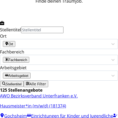
Finde deinen Traumjob.
Stellentitel
Ort
Ort
Fachbereich
Fachbereich
Arbeitsgebiet
Arbeitsgebiet
Alle Filter
Stellentitel
125 Stellenangebote
AWO Bezirksverband Unterfranken e.V.
Hausmeister*in (m/w/d) (181374)
Gochsheim
Einrichtungen für Kinder und Jugendliche