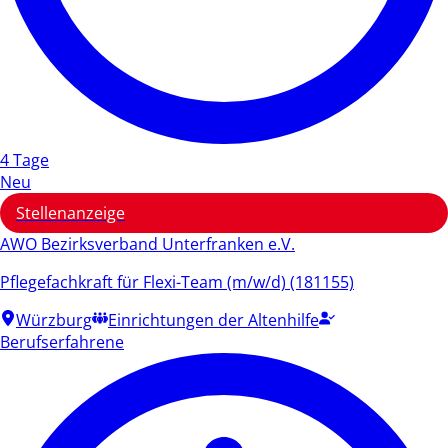
4 Tage
Neu
Stellenanzeige
AWO Bezirksverband Unterfranken e.V.
Pflegefachkraft für Flexi-Team (m/w/d) (181155)
Würzburg
Einrichtungen der Altenhilfe
Berufserfahrene