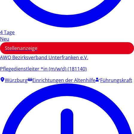
4 Tage
Neu
Stellenanzeige
AWO Bezirksverband Unterfranken e.V.
Pflegedienstleiter *in (m/w/d) (181140)
Würzburg
Einrichtungen der Altenhilfe
Führungskraft